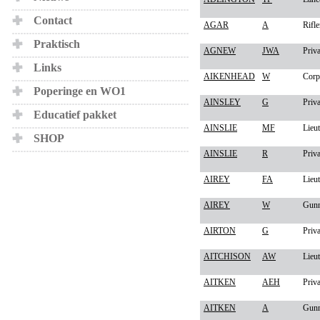
Contact
AGAR
A
Rifl
Praktisch
AGNEW
JWA
Priva
Links
AIKENHEAD
W
Corp
Poperinge en WO1
AINSLEY
G
Priva
Educatief pakket
AINSLIE
MF
Lieu
SHOP
AINSLIE
R
Priva
AIREY
FA
Lieu
AIREY
W
Gunn
AIRTON
G
Priva
AITCHISON
AW
Lieu
AITKEN
AEH
Priva
AITKEN
A
Gunn