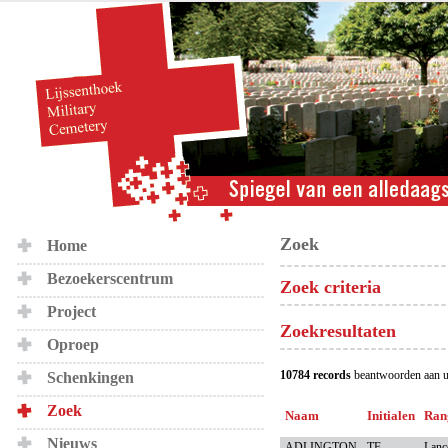
Zoek
Home
Bezoekerscentrum
Zoek criteria
Project
Zoekresultaten
Oproep
10784 records
beantwoorden aan u
Schenkingen
Zoek
Naam
Initialen
Ran
Nieuws
ADLINGTON
TF
Lanc