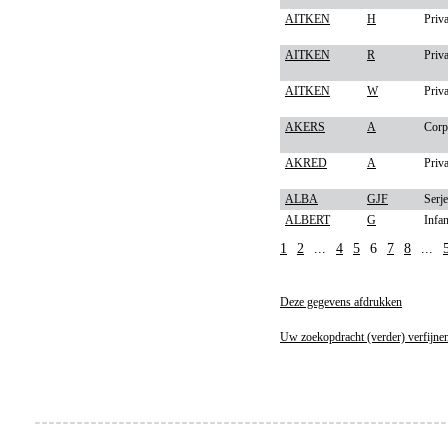
AITKEN
H
Priva
AITKEN
R
Priva
AITKEN
W
Priva
AKERS
A
Corp
AKRED
A
Priva
ALBA
GJF
Serje
ALBERT
G
Infan
1
2
...
4
5
6
7
8
...
Deze gegevens afdrukken
Uw zoekopdracht (verder) verfijne