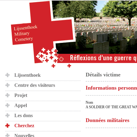
Détails victime
Lijssenthoek
Centre des visiteurs
Informations personn
Projet
Nom
Appel
A SOLDIER OF THE GREAT W
Les dons
Données militaires
Cherchez
Nouvelles