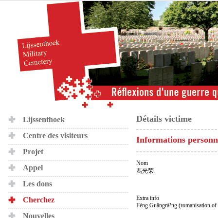
Détails victime
Lijssenthoek
Centre des visiteurs
Informations personn
Projet
Nom
Appel
馮光荣
Les dons
Extra info
Cherchez
Féng Guāngrà³ng (romanisation of
Nouvelles