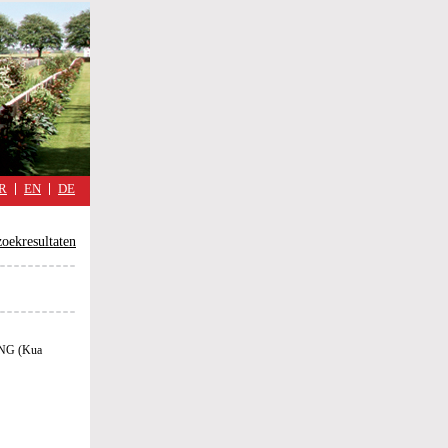
military
cimmetary,
Spiegel
van
een
alledaagse
oorlog
R
EN
DE
zoekresultaten
G (Kua