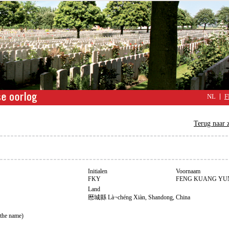
NL
F
Terug naar 
Initialen
Voornaam
FKY
FENG KUANG YUN
Land
厯城縣 Là¬chéng Xiàn, Shandong, China
 the name)