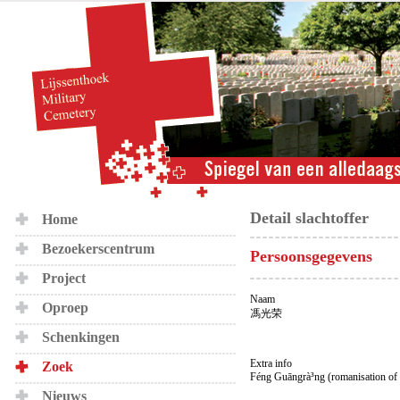
Detail slachtoffer
Home
Bezoekerscentrum
Persoonsgegevens
Project
Naam
Oproep
馮光荣
Schenkingen
Extra info
Zoek
Féng Guāngrà³ng (romanisation of
Nieuws