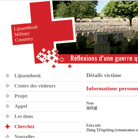
Détails victime
Lijssenthoek
Centre des visiteurs
Informations personn
Projet
Nom
Appel
張同盛
Les dons
Extra info
Cherchez
Zhāng Tà³ngshèng (romanisation o
Nouvelles