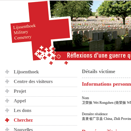
Détails victime
Lijssenthoek
Centre des visiteurs
Informations personn
Projet
Nom
Appel
卫荣振 Wei Rongzhen (衛荣振 WE
Les dons
Dernière résidence
直隶省广宗县 China, Zhili Province
Cherchez
Nouvelles