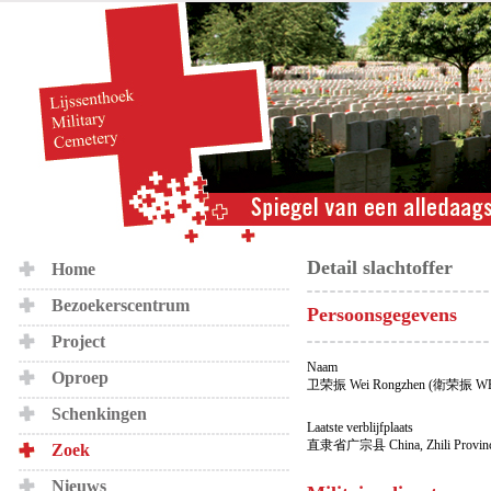
Detail slachtoffer
Home
Bezoekerscentrum
Persoonsgegevens
Project
Naam
Oproep
卫荣振 Wei Rongzhen (衛荣振 WE
Schenkingen
Laatste verblijfplaats
直隶省广宗县 China, Zhili Province
Zoek
Nieuws