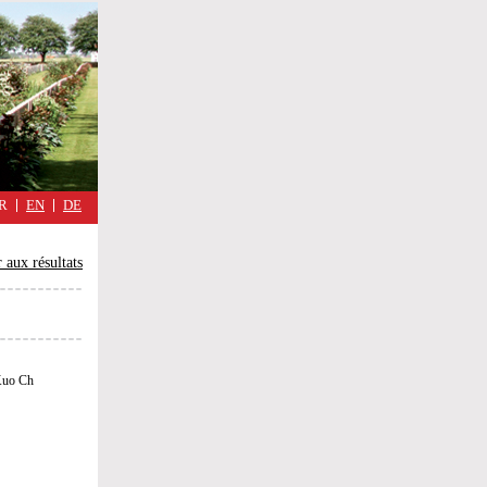
military
cimmetary,
Réflexions
d'une
guerre
quotidienne
R
EN
DE
 aux résultats
uo Ch