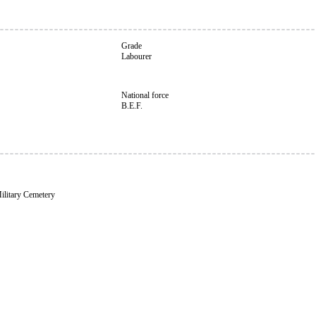
Grade
Labourer
National force
B.E.F.
ilitary Cemetery