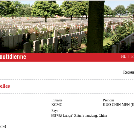
NL
F
Retour
elles
Initiales
Prénom
KCMC
KUO CHIN MEN (K
Pays
臨胊縣 Là­nqàº Xiàn, Shandong, China
ame)