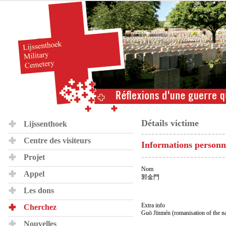
Détails victime
Lijssenthoek
Centre des visiteurs
Informations personn
Projet
Nom
Appel
郭金門
Les dons
Extra info
Cherchez
Guō Jīnmén (romanisation of the n
Nouvelles