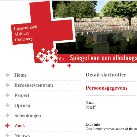
Detail slachtoffer
Home
Bezoekerscentrum
Persoonsgegevens
Project
Naam
Oproep
郭金門
Schenkingen
Extra info
Zoek
Guō Jīnmén (romanisation of the n
Nieuws