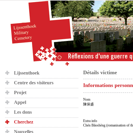
Détails victime
Lijssenthoek
Centre des visiteurs
Informations personn
Projet
Nom
Appel
陳保盛
Les dons
Extra info
Cherchez
Chén Bǎoshèng (romanisation of t
Nouvelles