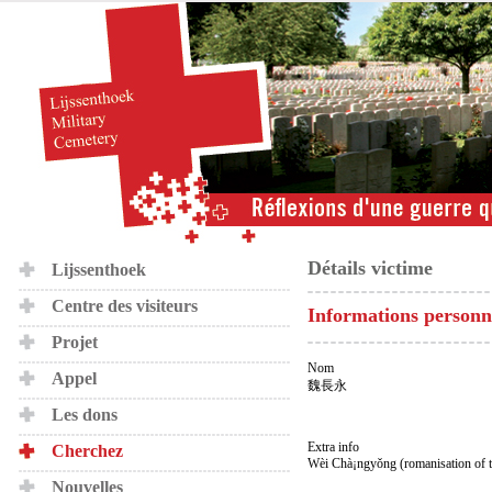
Détails victime
Lijssenthoek
Centre des visiteurs
Informations personn
Projet
Nom
Appel
魏長永
Les dons
Extra info
Cherchez
Wèi Chà¡ngyǒng (romanisation of 
Nouvelles