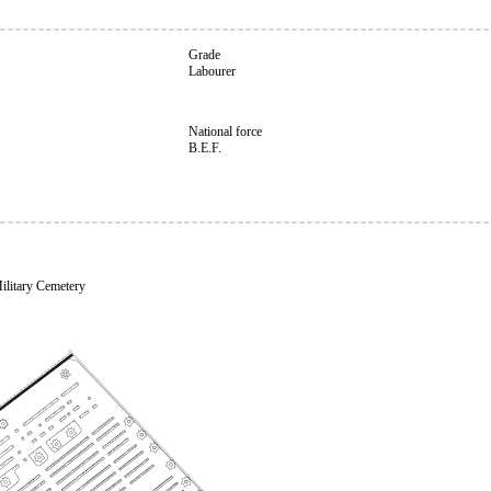
Grade
Labourer
National force
B.E.F.
ilitary Cemetery