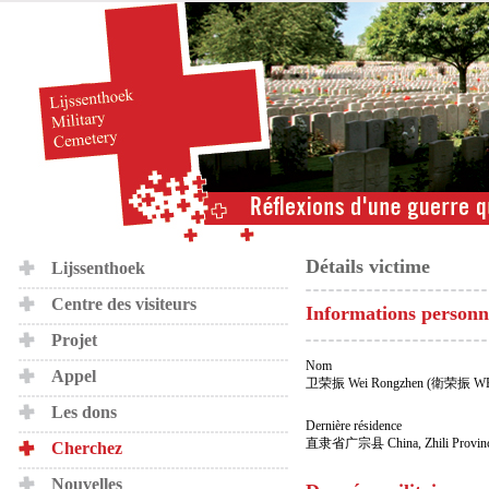
Détails victime
Lijssenthoek
Centre des visiteurs
Informations personn
Projet
Nom
Appel
卫荣振 Wei Rongzhen (衛荣振 WE
Les dons
Dernière résidence
直隶省广宗县 China, Zhili Province
Cherchez
Nouvelles