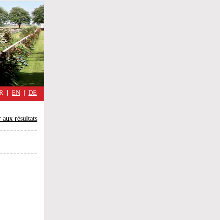
military
cimmetary,
Réflexions
d'une
guerre
quotidienne
R
EN
DE
 aux résultats