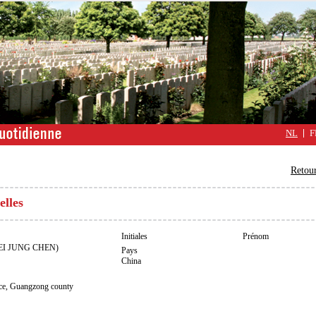
NL
F
Retour
elles
Initiales
Prénom
I JUNG CHEN)
Pays
China
, Guangzong county