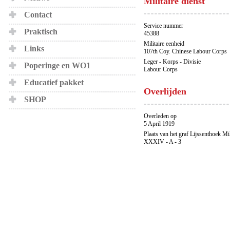
Militaire dienst
Contact
Service nummer
Praktisch
45388
Militaire eenheid
Links
107th Coy. Chinese Labour Corps
Leger - Korps - Divisie
Poperinge en WO1
Labour Corps
Educatief pakket
Overlijden
SHOP
Overleden op
5 April 1919
Plaats van het graf Lijssenthoek Mi
XXXIV - A - 3