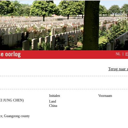
NL
F
Terug naar 
Initialen
Voornaam
I JUNG CHEN)
Land
China
, Guangzong county