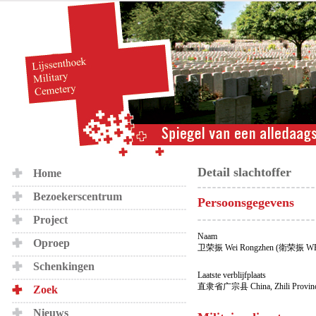
Detail slachtoffer
Home
Bezoekerscentrum
Persoonsgegevens
Project
Naam
Oproep
卫荣振 Wei Rongzhen (衛荣振 WE
Schenkingen
Laatste verblijfplaats
直隶省广宗县 China, Zhili Province
Zoek
Nieuws