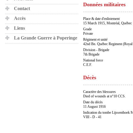
Données militaires
Contact
Accès
Place & date d'enlistement
15 March 1915, Montréal, Québec
Liens
Grade
Private
La Grande Guerre à Poperinge
Régiment et unité
42nd Bn. Québec Regiment (Royal 
Division - Brigade
7th Brigade
National force
C.E.F.
Décès
Caractère des blessures
Died of wounds at n°10 CCS.
Date du décès
11 August 1916
Indication du tombe Lijssenthoek M
VIII - D - 41