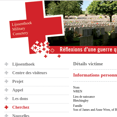
Détails victime
Lijssenthoek
Centre des visiteurs
Informations personn
Projet
Nom
Appel
WREN
Lieu de naissance
Les dons
Bletchingley
Famille
Cherchez
Son of James and Anne Wren, of Bl
Nouvelles