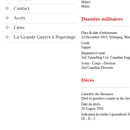
Métier
Miner
Contact
Accès
Données militaires
Liens
Place & date d'enlistement
La Grande Guerre à Poperinge
24 December 1915, Winnipeg, Man
Grade
Sapper
Régiment et unité
2nd Tunnelling Coy. Canadian Eng
Army - Corps - Division
2nd Canadian Division
Décès
Caractère des blessures
Died of gunshot wounds in the che
Date du décès
26 August 1916
Indication du tombe Lijssenthoek M
IX - D - 2