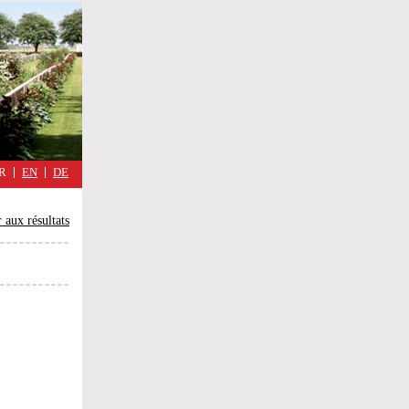
military
cimmetary,
Réflexions
d'une
guerre
quotidienne
R
EN
DE
 aux résultats