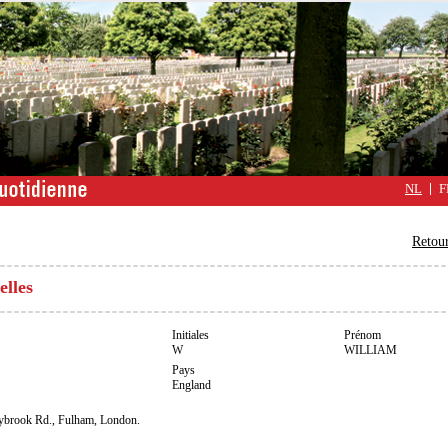
NL
F
Retour
elles
Initiales
Prénom
W
WILLIAM
Pays
England
aybrook Rd., Fulham, London.