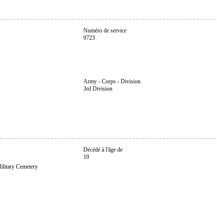
Numéro de service
9723
Army - Corps - Division
3rd Division
Décédé à l'âge de
19
ilitary Cemetery