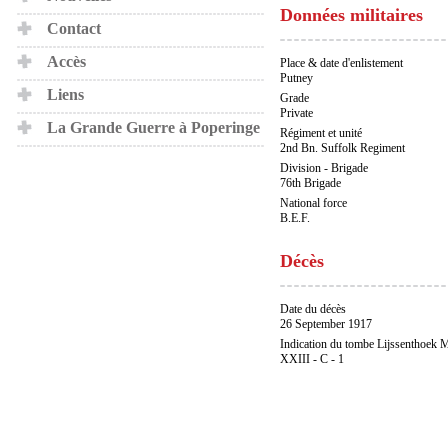
Données militaires
Contact
Accès
Place & date d'enlistement
Putney
Liens
Grade
Private
La Grande Guerre à Poperinge
Régiment et unité
2nd Bn. Suffolk Regiment
Division - Brigade
76th Brigade
National force
B.E.F.
Décès
Date du décès
26 September 1917
Indication du tombe Lijssenthoek M
XXIII - C - 1