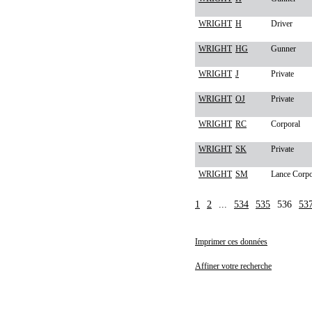
WRIGHT
H
Driver
WRIGHT
HG
Gunner
WRIGHT
J
Private
WRIGHT
OJ
Private
WRIGHT
RC
Corporal
WRIGHT
SK
Private
WRIGHT
SM
Lance Corpo
1
2
...
534
535
536
53
Imprimer ces données
Affiner votre recherche