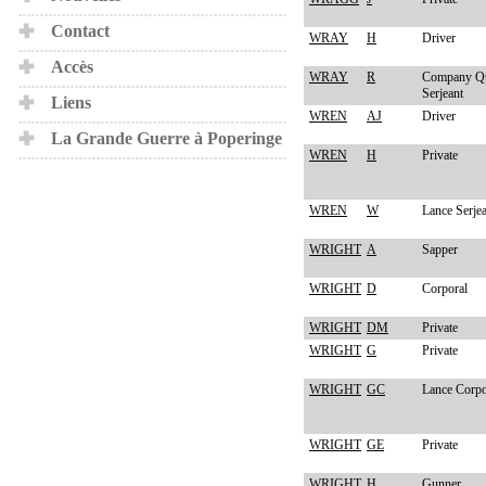
Contact
WRAY
H
Driver
Accès
WRAY
R
Company Qu
Serjeant
Liens
WREN
AJ
Driver
La Grande Guerre à Poperinge
WREN
H
Private
WREN
W
Lance Serje
WRIGHT
A
Sapper
WRIGHT
D
Corporal
WRIGHT
DM
Private
WRIGHT
G
Private
WRIGHT
GC
Lance Corpo
WRIGHT
GE
Private
WRIGHT
H
Gunner