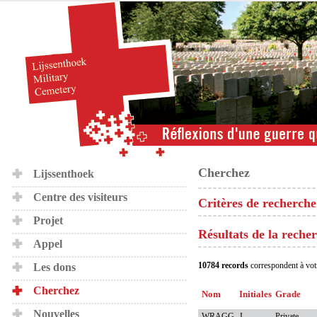
Cherchez
Lijssenthoek
Centre des visiteurs
Critères de recherche
Projet
Résultats de la reche
Appel
10784 records
correspondent à vot
Les dons
Cherchez
Nom
Initiales
Grade
Nouvelles
WRAGG
J
Private