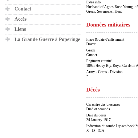
Extra info
Husband of Agnes Rose Young, of 
Contact
Green, Sevenoaks, Kent.
Accès
Données militaires
Liens
La Grande Guerre à Poperinge
Place & date d'enlistement
Dover
Grade
Gunner
Régiment et unité
109th Heavy Bty. Royal Garrison Ar
Army - Corps - Division
?
Décès
Caractère des blessures
Died of wounds
Date du décès
24 January 1917
Indication du tombe Lijssenthoek M
X - D - 32A