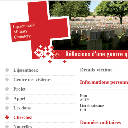
Détails victime
Lijssenthoek
Centre des visiteurs
Informations personn
Projet
Nom
Appel
ACEY
Lieu de naissance
Les dons
Hull
Cherchez
Données militaires
Nouvelles