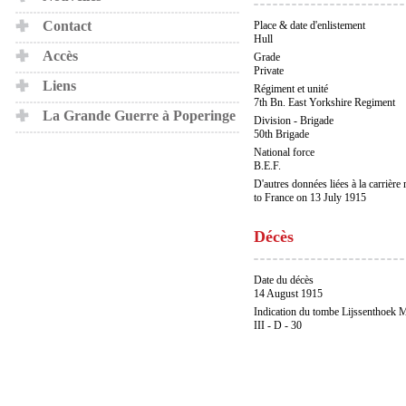
Contact
Place & date d'enlistement
Hull
Accès
Grade
Private
Liens
Régiment et unité
7th Bn. East Yorkshire Regiment
La Grande Guerre à Poperinge
Division - Brigade
50th Brigade
National force
B.E.F.
D'autres données liées à la carrière m
to France on 13 July 1915
Décès
Date du décès
14 August 1915
Indication du tombe Lijssenthoek M
III - D - 30