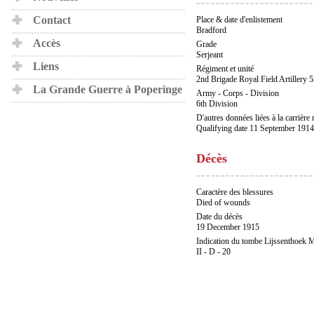
Contact
Place & date d'enlistement
Bradford
Accès
Grade
Serjeant
Liens
Régiment et unité
2nd Brigade Royal Field Artillery 5
La Grande Guerre à Poperinge
Army - Corps - Division
6th Division
D'autres données liées à la carrière m
Qualifying date 11 September 1914
Décès
Caractère des blessures
Died of wounds
Date du décès
19 December 1915
Indication du tombe Lijssenthoek M
II - D - 20