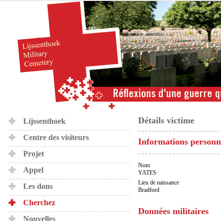
Détails victime
Lijssenthoek
Centre des visiteurs
Informations personn
Projet
Nom
Appel
YATES
Lieu de naissance
Les dons
Bradford
Cherchez
Données militaires
Nouvelles