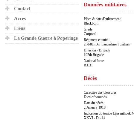
Données militaires
Contact
Accès
Place & date d'enlistement
Blackburn
Liens
Grade
Corporal
La Grande Guerre à Poperinge
Régiment et unité
2nd/8th Bn. Lancashire Fusiliers
Division - Brigade
197th Brigade
National force
B.E.F.
Décès
Caractère des blessures
Died of wounds
Date du décès
2 January 1918
Indication du tombe Lijssenthoek M
XXVI - D - 14