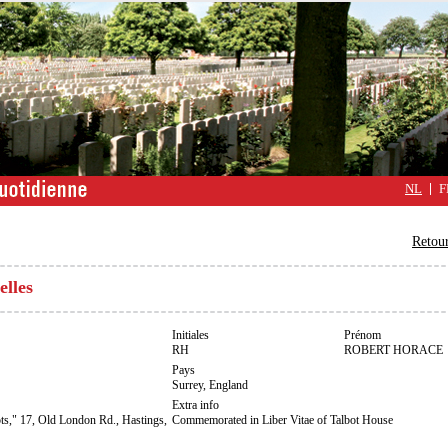
NL
F
Retour
elles
Initiales
Prénom
RH
ROBERT HORACE
Pays
Surrey, England
Extra info
ts," 17, Old London Rd., Hastings,
Commemorated in Liber Vitae of Talbot House