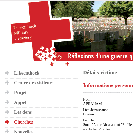
Détails victime
Lijssenthoek
Centre des visiteurs
Informations personn
Projet
Nom
Appel
ABRAHAM
Lieu de naissance
Les dons
Brixton
Famille
Cherchez
Son of Annie Abraham, of "St. Neo
and Robert Abraham.
Nouvelles