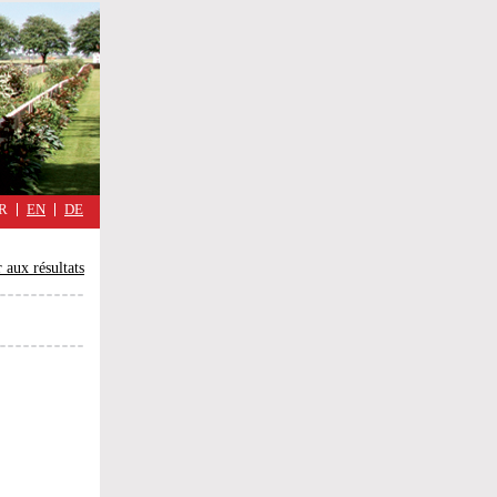
military
cimmetary,
Réflexions
d'une
guerre
quotidienne
R
EN
DE
 aux résultats