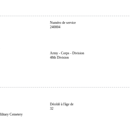
Numéro de service
240004
Army - Corps - Division
48th Division
Décédé à l'âge de
32
ilitary Cemetery