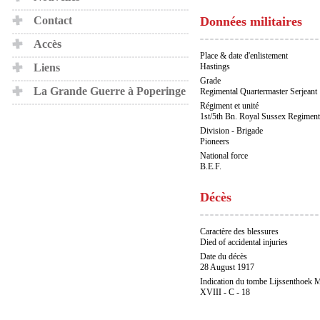
Contact
Données militaires
Accès
Place & date d'enlistement
Liens
Hastings
Grade
La Grande Guerre à Poperinge
Regimental Quartermaster Serjeant
Régiment et unité
1st/5th Bn. Royal Sussex Regiment
Division - Brigade
Pioneers
National force
B.E.F.
Décès
Caractère des blessures
Died of accidental injuries
Date du décès
28 August 1917
Indication du tombe Lijssenthoek M
XVIII - C - 18