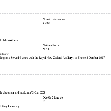
Numéro de service
43588
Field Artillery
National force
N.Z.E.F.
ilitaire
lington ; Served 6 years with the Royal New Zealand Artillery ; to France 8 October 1917
igh, abdomen and head, in n°3 Can CCS
Décédé à l'âge de
32
ilitary Cemetery