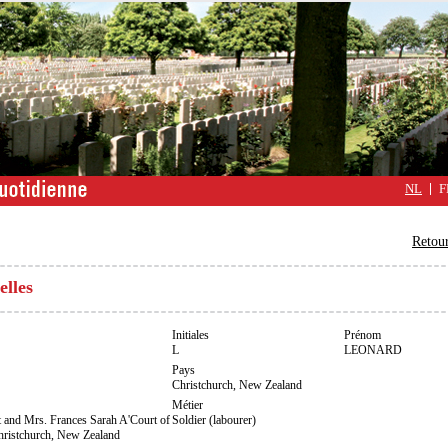
NL
F
Retour
elles
Initiales
Prénom
L
LEONARD
Pays
Christchurch, New Zealand
Métier
t and Mrs. Frances Sarah A'Court of
Soldier (labourer)
Christchurch, New Zealand