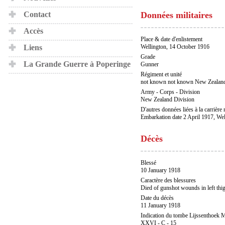
Contact
Données militaires
Accès
Place & date d'enlistement
Liens
Wellington, 14 October 1916
Grade
La Grande Guerre à Poperinge
Gunner
Régiment et unité
not known not known New Zealand 
Army - Corps - Division
New Zealand Division
D'autres données liées à la carrière m
Embarkation date 2 April 1917, Wel
Décès
Blessé
10 January 1918
Caractère des blessures
Died of gunshot wounds in left th
Date du décès
11 January 1918
Indication du tombe Lijssenthoek M
XXVI - C - 15