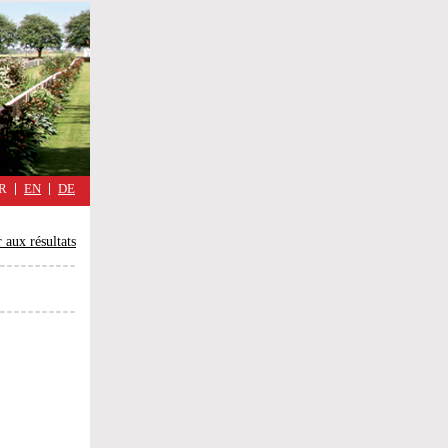
military
cimmetary,
Réflexions
d'une
guerre
quotidienne
R
EN
DE
 aux résultats