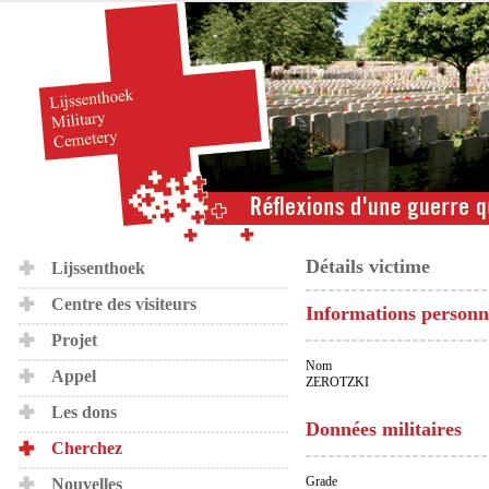
Détails victime
Lijssenthoek
Centre des visiteurs
Informations personn
Projet
Nom
Appel
ZEROTZKI
Les dons
Données militaires
Cherchez
Grade
Nouvelles