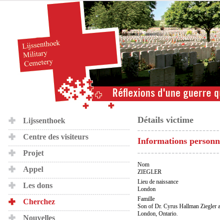
Détails victime
Lijssenthoek
Centre des visiteurs
Informations personn
Projet
Nom
Appel
ZIEGLER
Lieu de naissance
Les dons
London
Famille
Cherchez
Son of Dr. Cyrus Hallman Ziegler a
London, Ontario.
Nouvelles