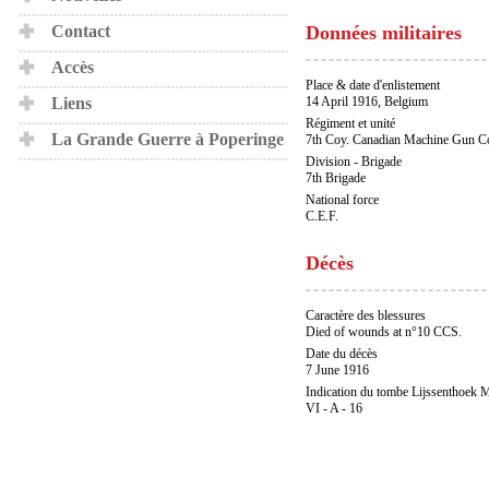
Contact
Données militaires
Accès
Place & date d'enlistement
Liens
14 April 1916, Belgium
Régiment et unité
La Grande Guerre à Poperinge
7th Coy. Canadian Machine Gun C
Division - Brigade
7th Brigade
National force
C.E.F.
Décès
Caractère des blessures
Died of wounds at n°10 CCS.
Date du décès
7 June 1916
Indication du tombe Lijssenthoek M
VI - A - 16