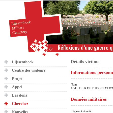
Détails victime
Lijssenthoek
Centre des visiteurs
Informations personn
Projet
Nom
Appel
A SOLDIER OF THE GREAT W
Les dons
Données militaires
Cherchez
Régiment et unité
Nouvelles