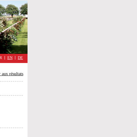
military
cimmetary,
Réflexions
d'une
guerre
quotidienne
R
EN
DE
 aux résultats