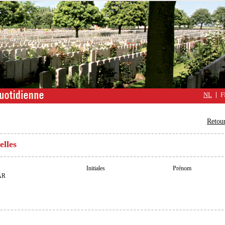
NL
F
Retour
elles
Initiales
Prénom
AR