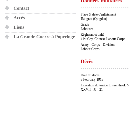
Données militaires
Contact
Place & date d'enlistement
Accès
Tsingtau (Qingdao)
Grade
Liens
Labourer
Régiment et unité
La Grande Guerre à Poperinge
41st Coy. Chinese Labour Corps
Army - Corps - Division
Labour Corps
Décès
Date du décès
8 February 1918
Indication du tombe Lijssenthoek M
XXVII - JJ - 21