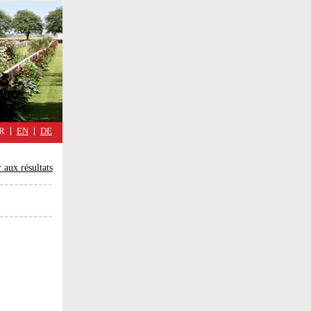
military
cimmetary,
Réflexions
d'une
guerre
quotidienne
R
EN
DE
 aux résultats