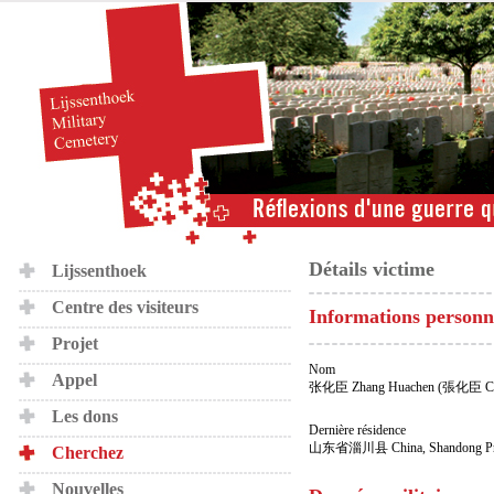
Détails victime
Lijssenthoek
Centre des visiteurs
Informations personn
Projet
Nom
Appel
张化臣 Zhang Huachen (張化臣 
Les dons
Dernière résidence
山东省淄川县 China, Shandong Provi
Cherchez
Nouvelles