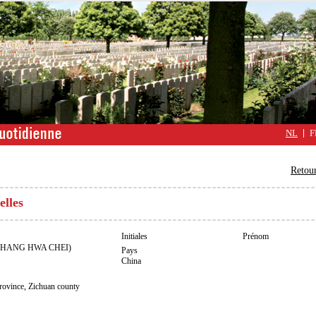
NL
F
Retour
elles
Initiales
Prénom
CHANG HWA CHEI)
Pays
China
nce, Zichuan county