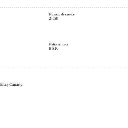
Numéro de service
24658
National force
B.E.F.
ilitary Cemetery