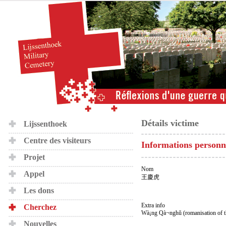
Détails victime
Lijssenthoek
Centre des visiteurs
Informations personn
Projet
Nom
Appel
王慶虎
Les dons
Extra info
Cherchez
Wà¡ng Qà¬nghǔ (romanisation of t
Nouvelles