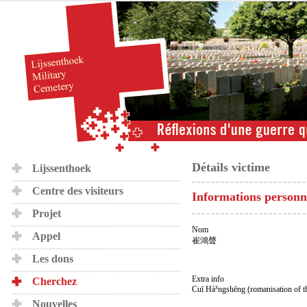
Détails victime
Lijssenthoek
Centre des visiteurs
Informations personn
Projet
Nom
Appel
崔鴻聲
Les dons
Extra info
Cherchez
Cuī Hà³ngshēng (romanisation of t
Nouvelles