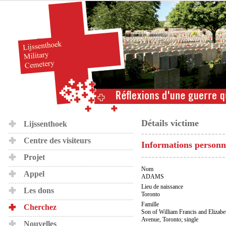
Détails victime
Lijssenthoek
Centre des visiteurs
Informations personn
Projet
Nom
Appel
ADAMS
Lieu de naissance
Les dons
Toronto
Famille
Cherchez
Son of William Francis and Elizabe
Avenue, Toronto; single
Nouvelles