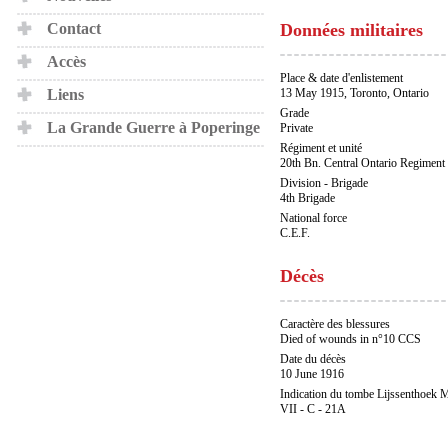
Contact
Données militaires
Accès
Place & date d'enlistement
Liens
13 May 1915, Toronto, Ontario
Grade
La Grande Guerre à Poperinge
Private
Régiment et unité
20th Bn. Central Ontario Regiment
Division - Brigade
4th Brigade
National force
C.E.F.
Décès
Caractère des blessures
Died of wounds in n°10 CCS
Date du décès
10 June 1916
Indication du tombe Lijssenthoek M
VII - C - 21A