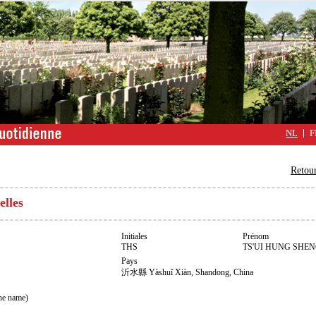
NL
F
Retour
elles
Initiales
Prénom
THS
TS'UI HUNG SHENG
Pays
沂水縣 Yà­shuǐ Xiàn, Shandong, China
he name)