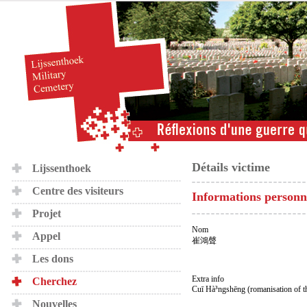
Détails victime
Lijssenthoek
Centre des visiteurs
Informations personn
Projet
Nom
Appel
崔鴻聲
Les dons
Extra info
Cherchez
Cuī Hà³ngshēng (romanisation of t
Nouvelles