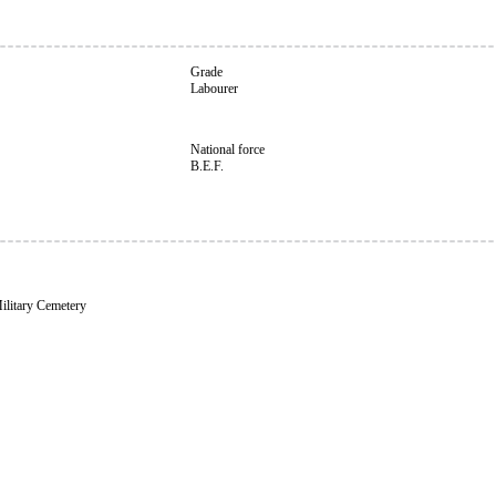
Grade
Labourer
National force
B.E.F.
ilitary Cemetery