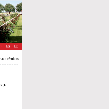
military
cimmetary,
Réflexions
d'une
guerre
quotidienne
R
EN
DE
 aux résultats
 (Ts