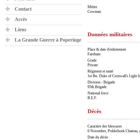
Métier
Contact
Cowman
Accès
Liens
Données militaires
La Grande Guerre à Poperinge
Place & date d'enlistement
Fareham
Grade
Private
Régiment et unité
1st Bn. Duke of Cornwall's Light I
Division - Brigade
95th Brigade
National force
B.E.F.
Décès
Caractère des blessures
6 November, Polderhoek Chateau, n
Date du décès