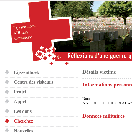
Détails victime
Lijssenthoek
Centre des visiteurs
Informations personn
Projet
Nom
Appel
A SOLDIER OF THE GREAT W
Les dons
Données militaires
Cherchez
Nouvelles