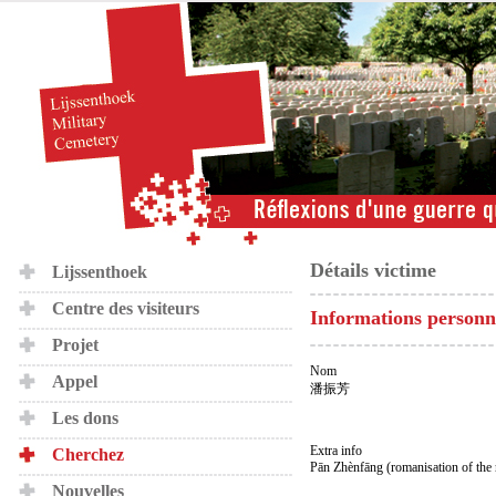
Détails victime
Lijssenthoek
Centre des visiteurs
Informations personn
Projet
Nom
Appel
潘振芳
Les dons
Extra info
Cherchez
Pān Zhènfāng (romanisation of the
Nouvelles