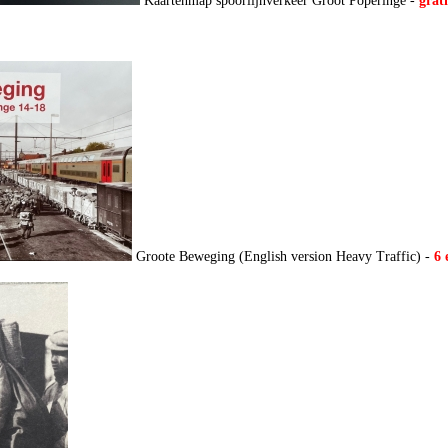
Kaartenmap spoorlijnverkeer Groot Poperinge -
grati
Groote Beweging (English version Heavy Traffic) -
6 