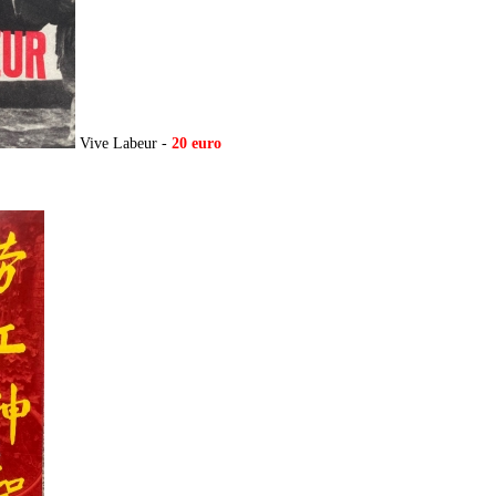
Vive Labeur -
20 euro