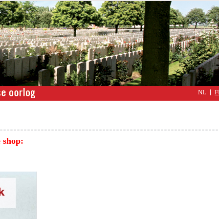
NL
F
e shop: