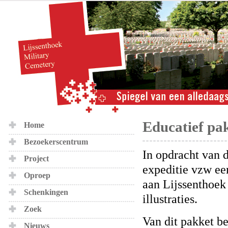
Educatief pa
Home
Bezoekerscentrum
In opdracht van 
Project
expeditie vzw ee
Oproep
aan Lijssenthoek
Schenkingen
illustraties.
Zoek
Van dit pakket b
Nieuws