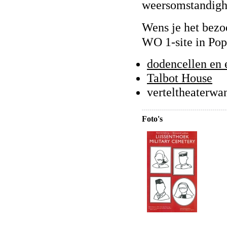
weersomstandighe
Wens je het bezo
WO 1-site in Pop
dodencellen en 
Talbot House
verteltheaterwa
Foto's