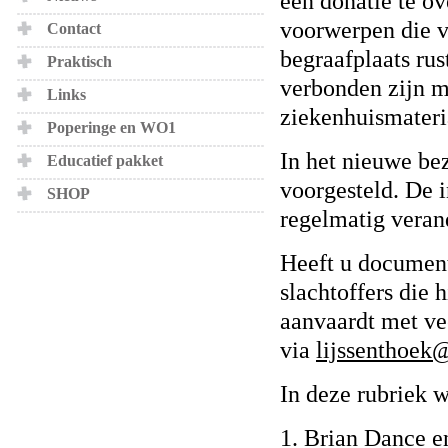
een donatie te o
voorwerpen die v
Contact
begraafplaats rus
Praktisch
verbonden zijn me
Links
ziekenhuismateri
Poperinge en WO1
In het nieuwe be
Educatief pakket
voorgesteld. De 
SHOP
regelmatig veran
Heeft u document
slachtoffers die 
aanvaardt met ve
via
lijssenthoek
In deze rubriek 
1. Brian Dance e