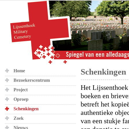
Schenkingen
Home
Bezoekerscentrum
Het Lijssenthoek 
Project
boeken en brieve
Oproep
betreft het kopie
Schenkingen
authentieke obje
Zoek
van een stukje f
Nieuws