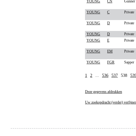
YOUNG
CN
Gunner
YOUNG
C
Private
YOUNG
D
Private
YOUNG
D
Private
YOUNG
E
Private
YOUNG
EM
Private
YOUNG
FGR
Sapper
1
2
...
536
537
538
53
Deze gegevens afdrukken
Uw zoekopdracht (verder) verfijne