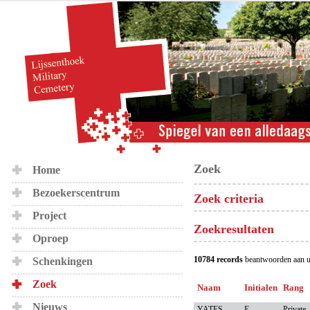
Zoek
Home
Bezoekerscentrum
Zoek criteria
Project
Zoekresultaten
Oproep
10784 records
beantwoorden aan u
Schenkingen
Zoek
Naam
Initialen
Rang
Nieuws
YATES
E
Private