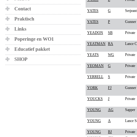
Contact
YATES
G
Serjeant
Praktisch
YATES
P
Gunner
Links
YEADON
SB
Private
Poperinge en WO1
YEATMAN
RA
Lance C
Educatief pakket
YEATS
WG
Private
SHOP
YEOMAN
G
Private
YERRELL
S
Private
YORK
FJ
Gunner
YOUCKS
J
Private
YOUNG
AG
Sapper
YOUNG
A
Lance S
YOUNG
BJ
Private