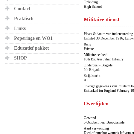
Opleiding
High School
Contact
Praktisch
Militaire dienst
Links
Plaats & datum van indiensttreding
Poperinge en WO1
Enlisted 30 December 1916, Eurok
Rang
Educatief pakket
Private
Militaire eenheid
SHOP
18th Bn. Australian Infantry
Onderdeel - Brigade
5th Brigade
Strijdkracht
A.I.F.
Overige gegevens i.v.m. militaire l
Embarked for England February 19
Overlijden
Gewond
5 October, near Broodseinde
Aard verwonding
Died of gunshot wounds left arm an