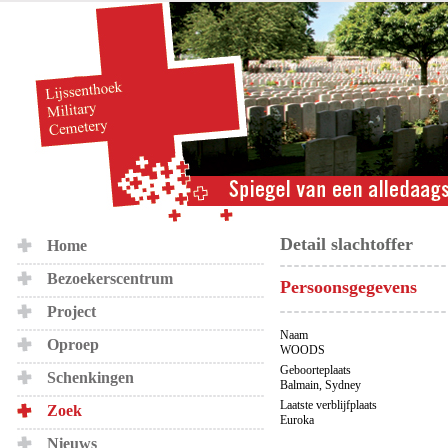
Detail slachtoffer
Home
Bezoekerscentrum
Persoonsgegevens
Project
Naam
Oproep
WOODS
Geboorteplaats
Schenkingen
Balmain, Sydney
Laatste verblijfplaats
Zoek
Euroka
Nieuws