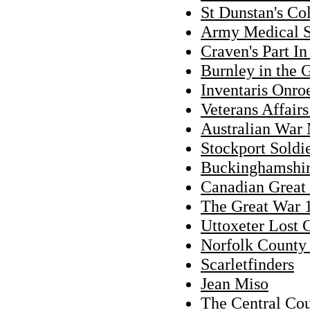
St Dunstan's Co
Army Medical 
Craven's Part I
Burnley in the 
Inventaris Onro
Veterans Affair
Australian War
Stockport Soldi
Buckinghamshi
Canadian Great 
The Great War 
Uttoxeter Lost 
Norfolk County
Scarletfinders
Jean Miso
The Central Cou