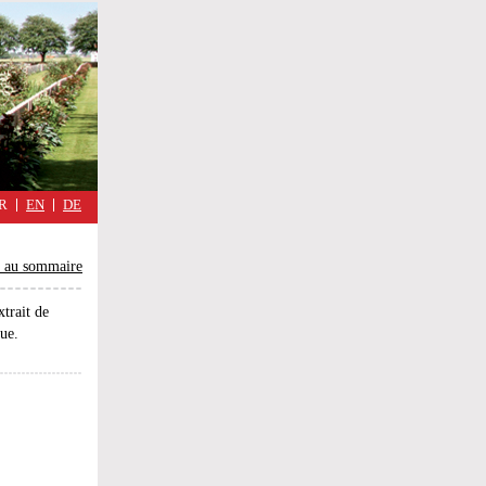
military
cimmetary,
Réflexions
d'une
guerre
quotidienne
R
EN
DE
 au sommaire
xtrait de
nue.