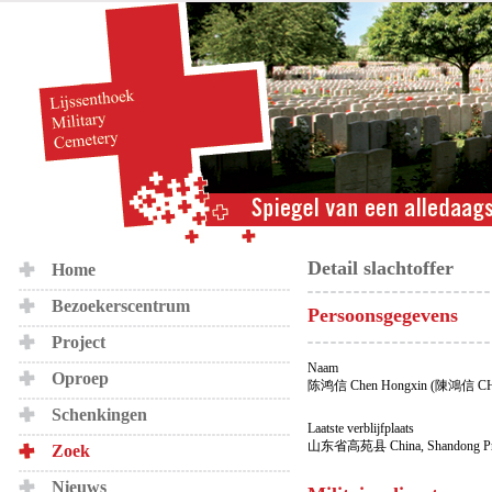
Detail slachtoffer
Home
Bezoekerscentrum
Persoonsgegevens
Project
Naam
Oproep
陈鸿信 Chen Hongxin (陳鴻信 C
Schenkingen
Laatste verblijfplaats
山东省高苑县 China, Shandong Prov
Zoek
Nieuws