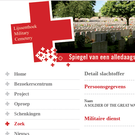
Detail slachtoffer
Home
Bezoekerscentrum
Persoonsgegevens
Project
Naam
Oproep
A SOLDIER OF THE GREAT W
Schenkingen
Militaire dienst
Zoek
Nieuws