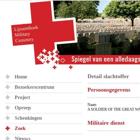
Detail slachtoffer
Home
Bezoekerscentrum
Persoonsgegevens
Project
Naam
Oproep
A SOLDIER OF THE GREAT W
Schenkingen
Militaire dienst
Zoek
Nieuws