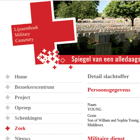
Detail slachtoffer
Home
Bezoekerscentrum
Persoonsgegevens
Project
Naam
Oproep
YOUNG
Gezin
Schenkingen
Son of William and Sophia Young, 
Middlesex.
Zoek
Militaire dienst
Nieuws