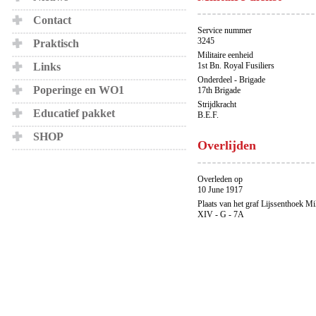
Contact
Service nummer
3245
Praktisch
Militaire eenheid
Links
1st Bn. Royal Fusiliers
Onderdeel - Brigade
Poperinge en WO1
17th Brigade
Strijdkracht
Educatief pakket
B.E.F.
SHOP
Overlijden
Overleden op
10 June 1917
Plaats van het graf Lijssenthoek Mi
XIV - G - 7A