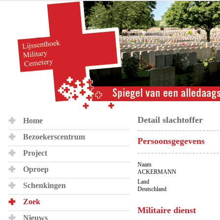
Detail slachtoffer
Home
Bezoekerscentrum
Persoonsgegevens
Project
Naam
Oproep
ACKERMANN
Land
Schenkingen
Deutschland
Zoek
Militaire dienst
Nieuws