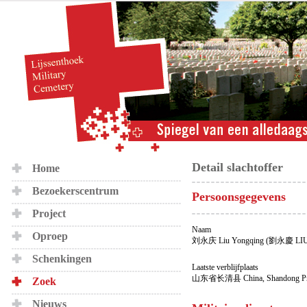
Detail slachtoffer
Home
Bezoekerscentrum
Persoonsgegevens
Project
Naam
Oproep
刘永庆 Liu Yongqing (劉永慶 LI
Schenkingen
Laatste verblijfplaats
山东省长清县 China, Shandong Prov
Zoek
Nieuws