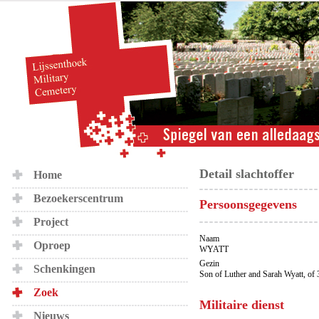
Detail slachtoffer
Home
Bezoekerscentrum
Persoonsgegevens
Project
Naam
Oproep
WYATT
Gezin
Schenkingen
Son of Luther and Sarah Wyatt, of 3
Zoek
Militaire dienst
Nieuws