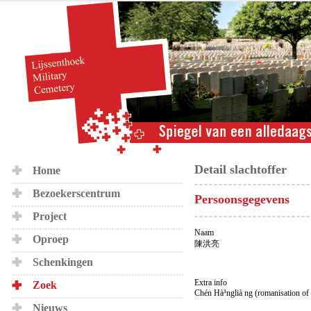
Detail slachtoffer
Home
Bezoekerscentrum
Persoonsgegevens
Project
Naam
Oproep
陳洪亮
Schenkingen
Extra info
Zoek
Chén Hà³nglià ng (romanisation of
Nieuws